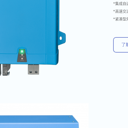
*集成自
*高速交
*紧凑型
了