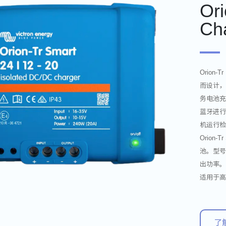
Or
Cha
Orion
而设计
务电池充
蓝牙进行
机运行
Orion
池。型号
出功率
适用于高达
了