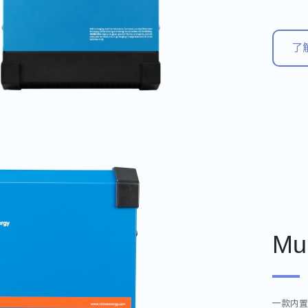
了
Mul
一款内置设