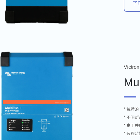
了
Victron
Mul
* 独特的 
* 不间
* 由于
* 远程