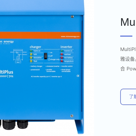
Mul
Mul
雅设备
合 Po
了