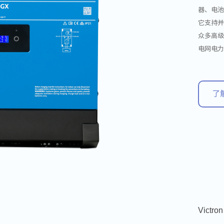
器、电
它支持
众多高
电网电
了
Victro